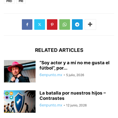
PRD
PRI
RELATED ARTICLES
“Soy actor y a mí no me gusta el
fútbol”, por...
6enpunto.mx
-
5 julio, 2026
La batalla por nuestros hijos –
Contrastes
6enpunto.mx
-
12 junio, 2026