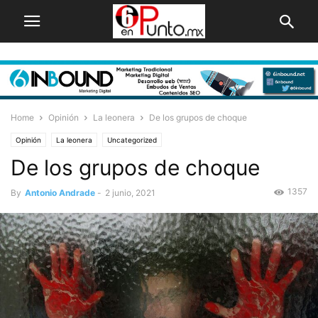
Home
Opinión
La leonera
De los grupos de choque
Opinión
La leonera
Uncategorized
De los grupos de choque
1357
By
Antonio Andrade
-
2 junio, 2021