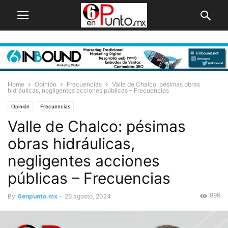
Home
Opinión
Frecuencias
Valle de Chalco: pésimas obras
hidráulicas, negligentes acciones públicas – Frecuencias
Opinión
Frecuencias
Valle de Chalco: pésimas
obras hidráulicas,
negligentes acciones
públicas – Frecuencias
899
By
6enpunto.mx
-
26 agosto, 2024