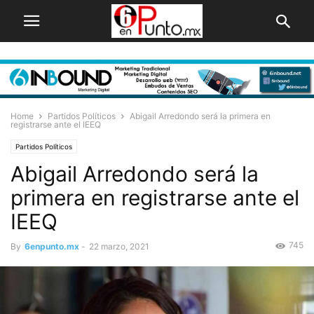
Home
Partidos Políticos
Abigail Arredondo será la primera en
registrarse ante el IEEQ
Partidos Políticos
Abigail Arredondo será la
primera en registrarse ante el
IEEQ
745
By
6enpunto.mx
-
22 marzo, 2021