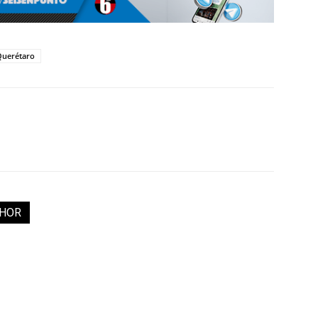
Querétaro
THOR