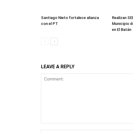
Santiago Nieto fortalece alianza
Realizan S
con el PT
Municipio d
en El Batán
LEAVE A REPLY