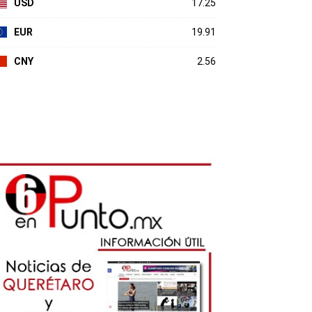
USD
17.25
EUR
19.91
CNY
2.56