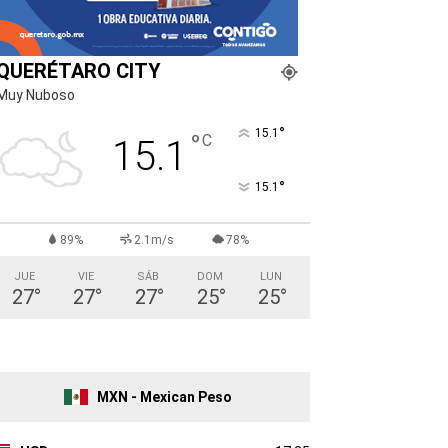
QUERÉTARO CITY
Muy Nuboso
°
15.1
°
C
15.1
°
15.1
89%
2.1m/s
78%
JUE
VIE
SÁB
DOM
LUN
27
°
27
°
27
°
25
°
25
°
MXN - Mexican Peso