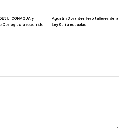
EDESU, CONAGUA y
Agustín Dorantes llevó talleres de la
e Corregidora recorrido
Ley Kuri a escuelas