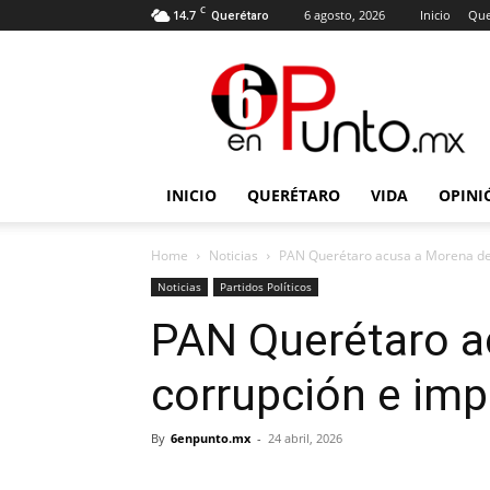
C
14.7
6 agosto, 2026
Inicio
Que
Querétaro
6
en
punto
INICIO
QUERÉTARO
VIDA
OPINI
Home
Noticias
PAN Querétaro acusa a Morena de
Noticias
Partidos Políticos
PAN Querétaro a
corrupción e im
By
6enpunto.mx
-
24 abril, 2026