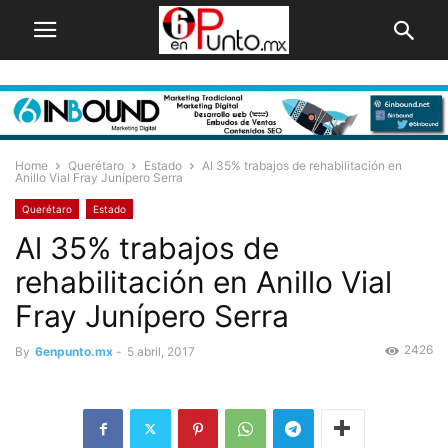
Home
Querétaro
Estado
Al 35% trabajos de rehabilitación en
Anillo Vial Fray Junípero Serra
Querétaro
Estado
Al 35% trabajos de
rehabilitación en Anillo Vial
Fray Junípero Serra
2426
By
6enpunto.mx
-
5 abril, 2017