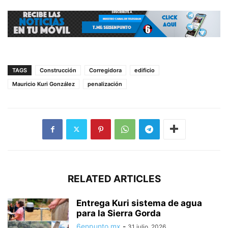
TAGS
Construcción
Corregidora
edificio
Mauricio Kuri González
penalización
RELATED ARTICLES
Entrega Kuri sistema de agua
para la Sierra Gorda
6enpunto.mx
-
31 julio, 2026