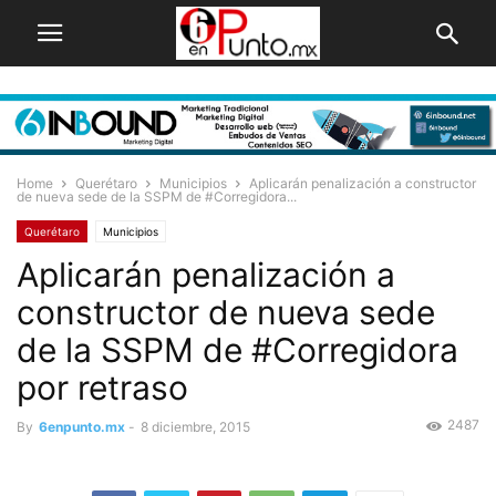
Home
Querétaro
Municipios
Aplicarán penalización a constructor
de nueva sede de la SSPM de #Corregidora...
Querétaro
Municipios
Aplicarán penalización a
constructor de nueva sede
de la SSPM de #Corregidora
por retraso
2487
By
6enpunto.mx
-
8 diciembre, 2015