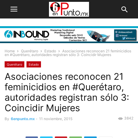
Home
Querétaro
Estado
Asociaciones reconocen 21 feminicidios
en #Querétaro, autoridades registran sólo 3: Coincidir Mujeres
Querétaro
Estado
Asociaciones reconocen 21
feminicidios en #Querétaro,
autoridades registran sólo 3:
Coincidir Mujeres
3842
By
6enpunto.mx
-
11 noviembre, 2015