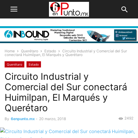
Home
Querétaro
Estado
Circuito Industrial y Comercial del Sur
conectará Huimilpan, El Marqués y Querétaro
Querétaro
Estado
Circuito Industrial y
Comercial del Sur conectará
Huimilpan, El Marqués y
Querétaro
2492
By
6enpunto.mx
-
20 marzo, 2018