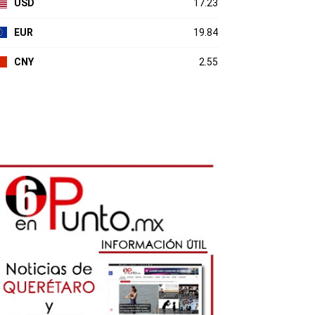
USD
17.23
EUR
19.84
CNY
2.55