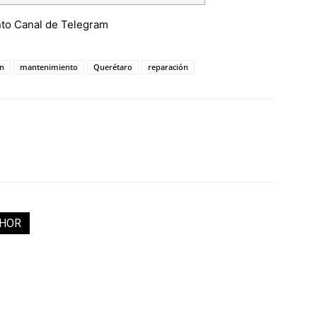
ón
mantenimiento
Querétaro
reparación
THOR