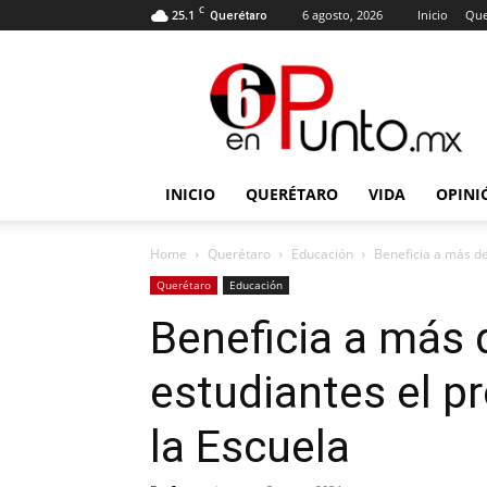
C
25.1
6 agosto, 2026
Inicio
Que
Querétaro
6
en
punto
INICIO
QUERÉTARO
VIDA
OPINI
Home
Querétaro
Educación
Beneficia a más de
Querétaro
Educación
Beneficia a más 
estudiantes el p
la Escuela