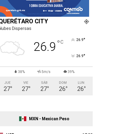
QUERÉTARO CITY
Nubes Dispersas
°
26.9
°
C
26.9
°
26.9
38%
5m/s
39%
JUE
VIE
SÁB
DOM
LUN
27
°
27
°
27
°
26
°
26
°
MXN - Mexican Peso