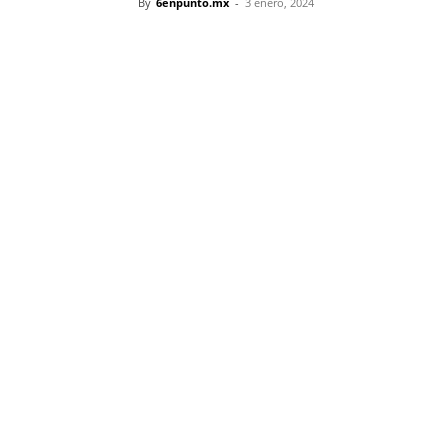
By
6enpunto.mx
-
3 enero, 2024