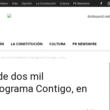
rétaro
Vida
Opinión
La Constitución
Cultura
PR Newswire
ÓN
LA CONSTITUCIÓN
CULTURA
PR NEWSWIRE
 dos mil estudiantes el programa Contigo, en la...
de dos mil
rograma Contigo, en