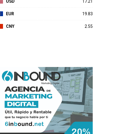
USD
17.21
EUR
19.83
CNY
2.55