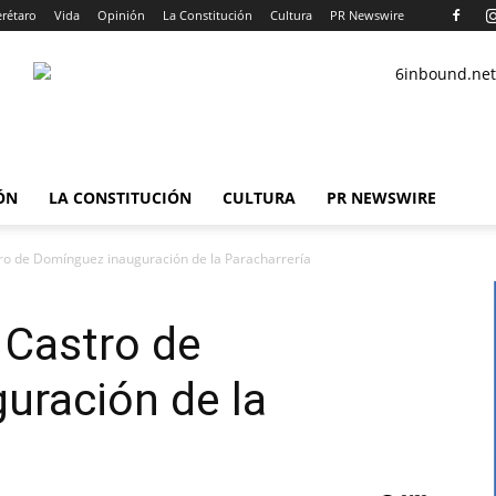
rétaro
Vida
Opinión
La Constitución
Cultura
PR Newswire
ÓN
LA CONSTITUCIÓN
CULTURA
PR NEWSWIRE
ro de Domínguez inauguración de la Paracharrería
 Castro de
uración de la