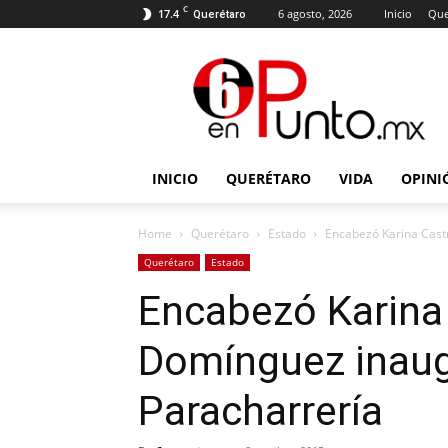
C
17.4
6 agosto, 2026
Inicio
Que
Querétaro
6
en
punto
INICIO
QUERÉTARO
VIDA
OPINI
Home
Querétaro
Estado
Encabezó Karina Cast
Querétaro
Estado
Encabezó Karina
Domínguez inaug
Paracharrería