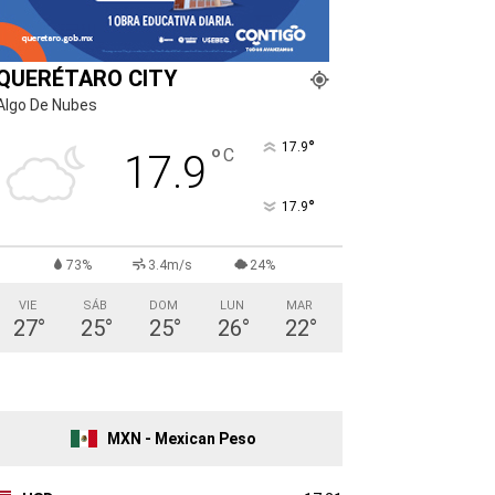
QUERÉTARO CITY
Algo De Nubes
°
17.9
°
C
17.9
°
17.9
73%
3.4m/s
24%
VIE
SÁB
DOM
LUN
MAR
27
°
25
°
25
°
26
°
22
°
MXN - Mexican Peso