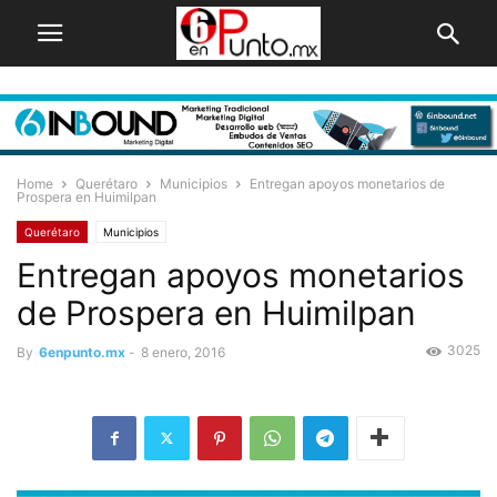
Home
Querétaro
Municipios
Entregan apoyos monetarios de
Prospera en Huimilpan
Querétaro
Municipios
Entregan apoyos monetarios
de Prospera en Huimilpan
3025
By
6enpunto.mx
-
8 enero, 2016