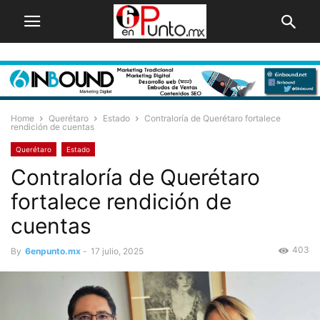
Home
Querétaro
Estado
Contraloría de Querétaro fortalece
rendición de cuentas
Querétaro
Estado
Contraloría de Querétaro
fortalece rendición de
cuentas
403
By
6enpunto.mx
-
17 julio, 2025