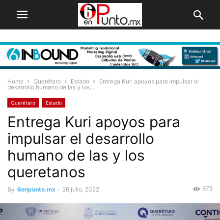
Home
Querétaro
Estado
Entrega Kuri apoyos para impulsar el
desarrollo humano de las y los...
Querétaro
Estado
Entrega Kuri apoyos para
impulsar el desarrollo
humano de las y los
queretanos
675
By
6enpunto.mx
-
26 julio, 2022