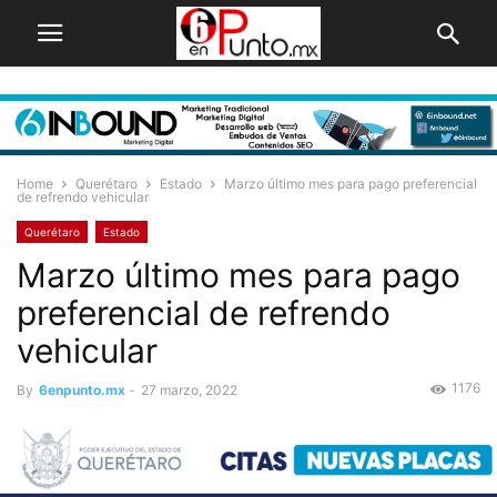
Home
Querétaro
Estado
Marzo último mes para pago preferencial
de refrendo vehicular
Querétaro
Estado
Marzo último mes para pago
preferencial de refrendo
vehicular
1176
By
6enpunto.mx
-
27 marzo, 2022