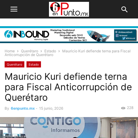
Home
Querétaro
Estado
Mauricio Kuri defiende terna para Fiscal
Anticorrupción de Querétaro
Querétaro
Estado
Mauricio Kuri defiende terna
para Fiscal Anticorrupción de
Querétaro
228
By
6enpunto.mx
-
15 junio, 2026