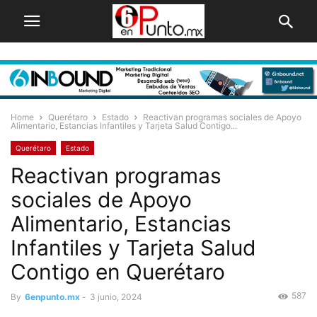
Home
Querétaro
Estado
Reactivan programas sociales de Apoyo
Alimentario, Estancias Infantiles y Tarjeta Salud Contigo...
Querétaro
Estado
Reactivan programas
sociales de Apoyo
Alimentario, Estancias
Infantiles y Tarjeta Salud
Contigo en Querétaro
587
By
6enpunto.mx
-
3 junio, 2024