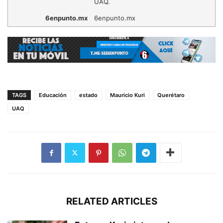
UAQ.
6enpunto.mx
6enpunto.mx
TAGS
Educación
estado
Mauricio Kuri
Querétaro
UAQ
RELATED ARTICLES