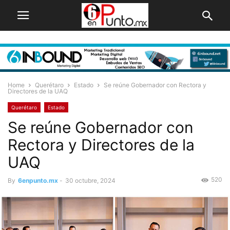
Home
Querétaro
Estado
Se reúne Gobernador con Rectora y
Directores de la UAQ
Querétaro
Estado
Se reúne Gobernador con
Rectora y Directores de la
UAQ
520
By
6enpunto.mx
-
30 octubre, 2024