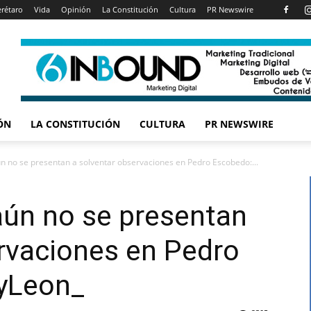
rétaro
Vida
Opinión
La Constitución
Cultura
PR Newswire
ÓN
LA CONSTITUCIÓN
CULTURA
PR NEWSWIRE
ún no se presentan a solventar observaciones en Pedro Escobedo:...
aún no se presentan
rvaciones en Pedro
yLeon_