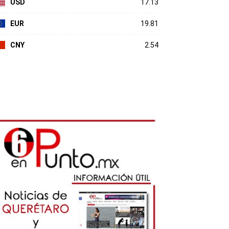
USD
17.13
EUR
19.81
CNY
2.54