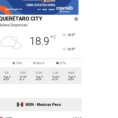
QUERÉTARO CITY
Nubes Dispersas
°
18.9
°
C
18.9
°
18.9
74%
4m/s
37%
VIE
SÁB
DOM
LUN
MAR
26
°
27
°
26
°
25
°
26
°
MXN - Mexican Peso