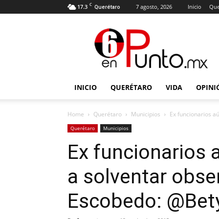
C
17.3
7 agosto, 2026
Inicio
Que
Querétaro
6
en
punto
INICIO
QUERÉTARO
VIDA
OPINI
Home
Querétaro
Municipios
Ex funcionarios a
Querétaro
Municipios
Ex funcionarios 
a solventar obse
Escobedo: @Bet