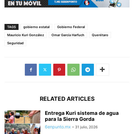
TAGS
gobierno estatal
Gobierno Federal
Mauricio Kuri González
Omar García Harfuch
Querétaro
Seguridad
RELATED ARTICLES
Entrega Kuri sistema de agua
para la Sierra Gorda
6enpunto.mx
-
31 julio, 2026