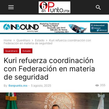
Home
Querétaro
Estado
Kuri refuerza coordinación con
Federación en materia de seguridad
Querétaro
Estado
Kuri refuerza coordinación
con Federación en materia
de seguridad
355
By
6enpunto.mx
-
5 agosto, 2025