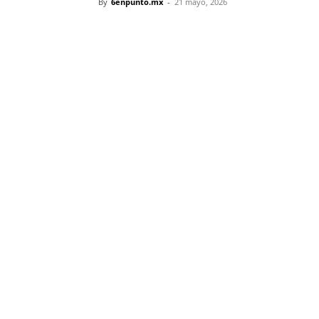
By
6enpunto.mx
-
21 mayo, 2026