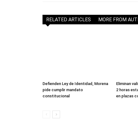
RELATED ARTICLES
MORE FROM AU
Defienden Ley de Identidad, Morena
Eliminan val
pide cumplir mandato
2 horas est
constitucional
en plazas c