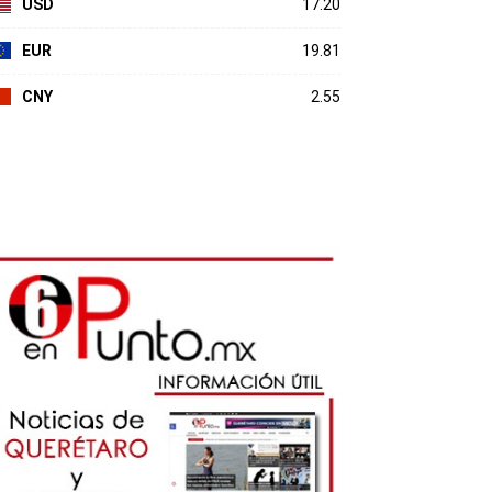
USD
17.20
EUR
19.81
CNY
2.55