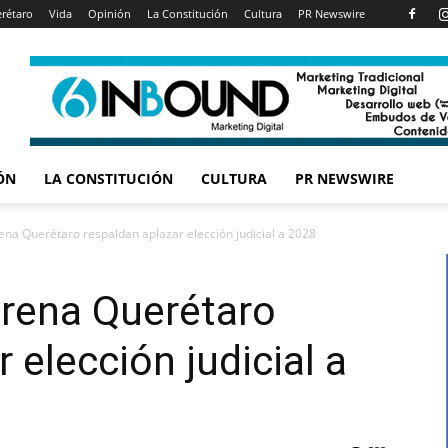
rétaro
Vida
Opinión
La Constitución
Cultura
PR Newswire
ÓN
LA CONSTITUCIÓN
CULTURA
PR NEWSWIRE
na Querétaro respaldan aplazar elección judicial a 2028
rena Querétaro
 elección judicial a