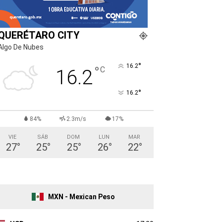
QUERÉTARO CITY
Algo De Nubes
°
16.2
°
C
16.2
°
16.2
84%
2.3m/s
17%
VIE
SÁB
DOM
LUN
MAR
27
°
25
°
25
°
26
°
22
°
MXN - Mexican Peso