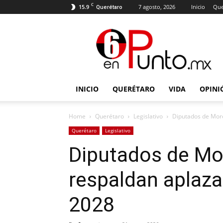
C
15.9
7 agosto, 2026
Inicio
Que
Querétaro
6
en
punto
INICIO
QUERÉTARO
VIDA
OPINI
Home
Querétaro
Legislativo
Diputados de More
Querétaro
Legislativo
Diputados de Mo
respaldan aplazar
2028