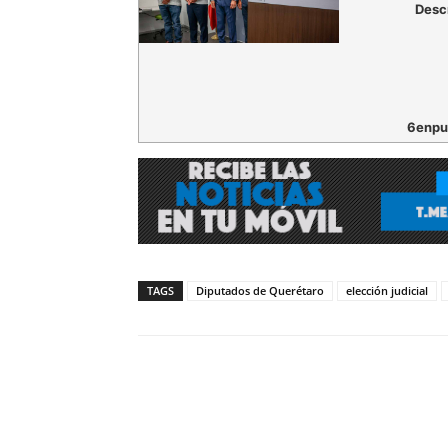
Desc
6enpu
TAGS
Diputados de Querétaro
elección judicial