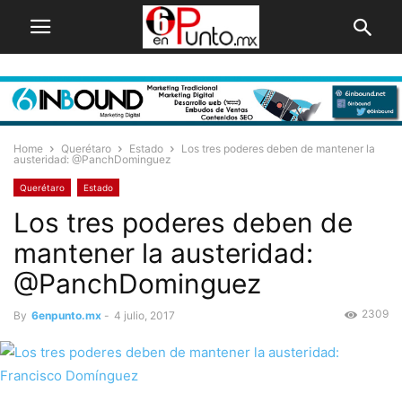
Home
Querétaro
Estado
Los tres poderes deben de mantener la
austeridad: @PanchDominguez
Querétaro
Estado
Los tres poderes deben de
mantener la austeridad:
@PanchDominguez
2309
By
6enpunto.mx
-
4 julio, 2017