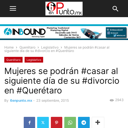
Home
Querétaro
Legislativo
Mujeres se podrán #casar al
siguiente día de su #divorcio en #Querétaro
Querétaro
Legislativo
Mujeres se podrán #casar al
siguiente día de su #divorcio
en #Querétaro
2943
By
6enpunto.mx
-
23 septiembre, 2015