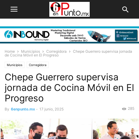
Home
Municipios
Corregidora
Chepe Guerrero supervisa jornada
de Cocina Móvil en El Progreso
Municipios
Corregidora
Chepe Guerrero supervisa
jornada de Cocina Móvil en El
Progreso
285
By
6enpunto.mx
-
17 junio, 2025