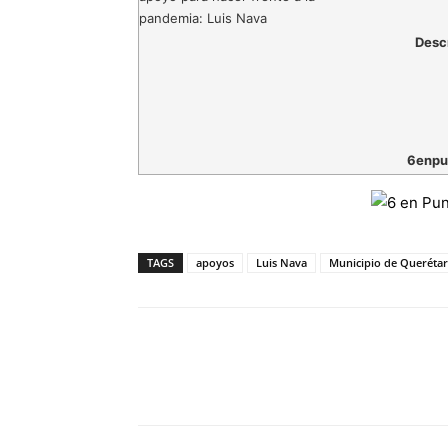
Desc
6enpu
TAGS
apoyos
Luis Nava
Municipio de Queréta