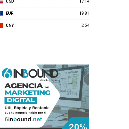
USD
17.14
EUR
19.81
CNY
2.54