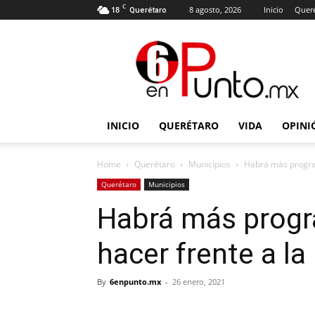
C
18
8 agosto, 2026
Inicio
Quer
Querétaro
6
en
punto
INICIO
QUERÉTARO
VIDA
OPINI
Home
Querétaro
Municipios
Habrá más program
Querétaro
Municipios
Habrá más progr
hacer frente a l
By
6enpunto.mx
-
26 enero, 2021