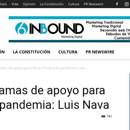
étaro
Vida
Opinión
La Constitución
Cultura
PR Newswire
ÓN
LA CONSTITUCIÓN
CULTURA
PR NEWSWIRE
as de apoyo para hacer frente a la pandemia: Luis...
amas de apoyo para
a pandemia: Luis Nava
741