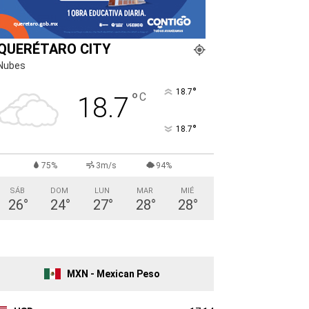
QUERÉTARO CITY
Nubes
°
18.7
°
C
18.7
°
18.7
75%
3m/s
94%
SÁB
DOM
LUN
MAR
MIÉ
26
°
24
°
27
°
28
°
28
°
MXN - Mexican Peso