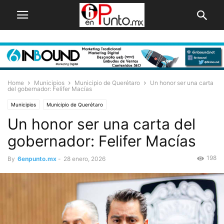
Home
Municipios
Municipio de Querétaro
Un honor ser una carta
del gobernador: Felifer Macías
Municipios
Municipio de Querétaro
Un honor ser una carta del
gobernador: Felifer Macías
198
By
6enpunto.mx
-
28 enero, 2026