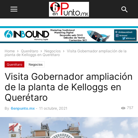
Home
Querétaro
Negocios
Visita Gobernador ampliación de la
planta de Kelloggs en Querétaro
Querétaro
Negocios
Visita Gobernador ampliación
de la planta de Kelloggs en
Querétaro
757
By
6enpunto.mx
-
11 octubre, 2021