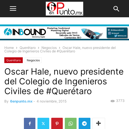
Home
Querétaro
Negocios
Oscar Hale, nuevo presidente del
Colegio de Ingenieros Civiles de #Querétaro
Querétaro
Negocios
Oscar Hale, nuevo presidente
del Colegio de Ingenieros
Civiles de #Querétaro
3773
By
6enpunto.mx
-
4 noviembre, 2015