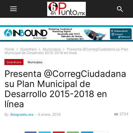
Home
Querétaro
Municipios
Presenta @CorregCiudadana su Plan
Municipal de Desarrollo 2015-2018 en línea
Querétaro
Municipios
Presenta @CorregCiudadana
su Plan Municipal de
Desarrollo 2015-2018 en
línea
2734
By
6enpunto.mx
-
4 enero, 2016