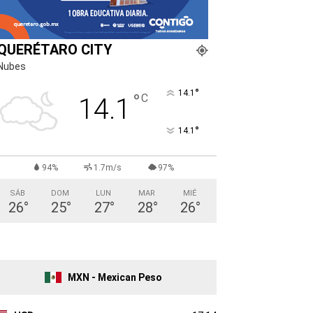
QUERÉTARO CITY
Nubes
°
14.1
°
C
14.1
°
14.1
94%
1.7m/s
97%
SÁB
DOM
LUN
MAR
MIÉ
26
°
25
°
27
°
28
°
26
°
MXN - Mexican Peso