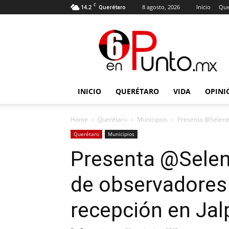
C
14.2
8 agosto, 2026
Inicio
Que
Querétaro
6
en
punto
INICIO
QUERÉTARO
VIDA
OPINI
Home
Querétaro
Municipios
Presenta @SeleneS
Querétaro
Municipios
Presenta @Selen
de observadores 
recepción en Jal