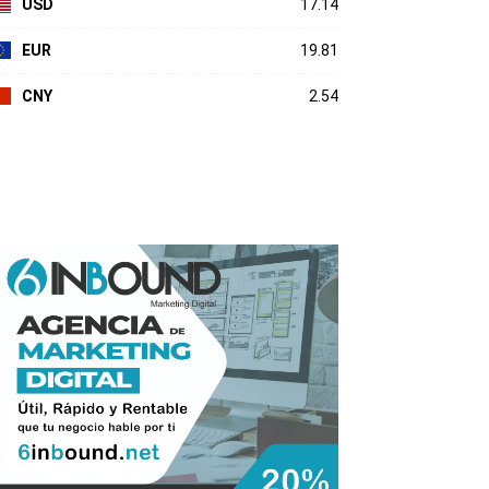
USD
17.14
EUR
19.81
CNY
2.54