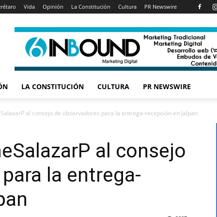
rétaro
Vida
Opinión
La Constitución
Cultura
PR Newswire
ÓN
LA CONSTITUCIÓN
CULTURA
PR NEWSWIRE
alazarP al consejo de observadores para la entrega-recepción en Jalpan
eSalazarP al consejo
para la entrega-
pan