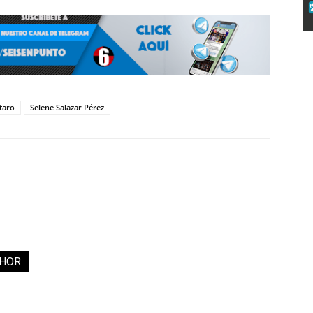
taro
Selene Salazar Pérez
THOR