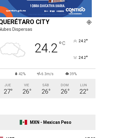
QUERÉTARO CITY
Nubes Dispersas
°
24.2
°
C
24.2
°
24.2
42%
6.3m/s
39%
JUE
VIE
SÁB
DOM
LUN
27
°
26
°
26
°
26
°
22
°
MXN - Mexican Peso