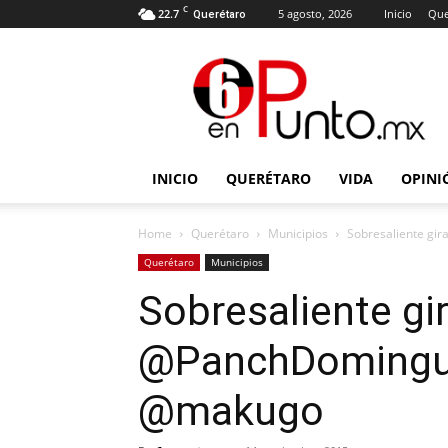
C
22.7
5 agosto, 2026
Inicio
Que
Querétaro
6
en
punto
INICIO
QUERÉTARO
VIDA
OPINI
Home
Querétaro
Municipios
Sobresaliente gi
Querétaro
Municipios
Sobresaliente gi
@PanchDomingue
@makugo