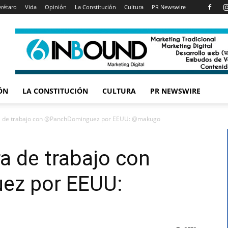
rétaro
Vida
Opinión
La Constitución
Cultura
PR Newswire
ÓN
LA CONSTITUCIÓN
CULTURA
PR NEWSWIRE
ra de trabajo con @PanchDominguez por EEUU: @makugo
ra de trabajo con
z por EEUU: