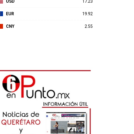
USD
17.23
EUR
19.92
CNY
2.55