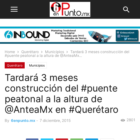
Home
Querétaro
Municipios
Tardará 3 meses construcción del
#puente peatonal a la altura de @AnteaMx...
Querétaro
Municipios
Tardará 3 meses
construcción del #puente
peatonal a la altura de
@AnteaMx en #Querétaro
2801
By
6enpunto.mx
-
7 diciembre, 2015