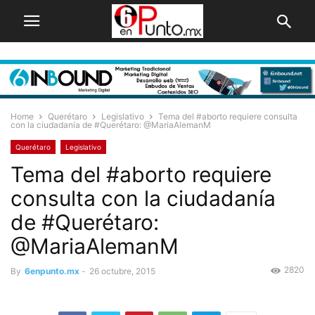
Home
Querétaro
Legislativo
Tema del #aborto requiere consulta
con la ciudadanía de #Querétaro: @MariaAlemanM
Querétaro
Legislativo
Tema del #aborto requiere
consulta con la ciudadanía
de #Querétaro:
@MariaAlemanM
2820
By
6enpunto.mx
-
26 octubre, 2015