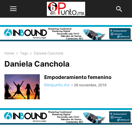
Home
Tags
Daniela Canchola
Daniela Canchola
Empoderamiento femenino
6enpunto.mx
-
26 noviembre, 2019