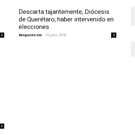
Descarta tajantemente, Diócesis
de Querétaro, haber intervenido en
elecciones
6enpunto.mx
-
25 julio, 2018
0
0
0