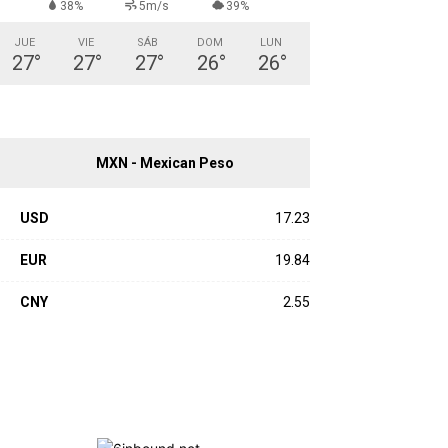
38%
5m/s
39%
JUE
VIE
SÁB
DOM
LUN
27
°
27
°
27
°
26
°
26
°
MXN - Mexican Peso
USD
17.23
EUR
19.84
CNY
2.55