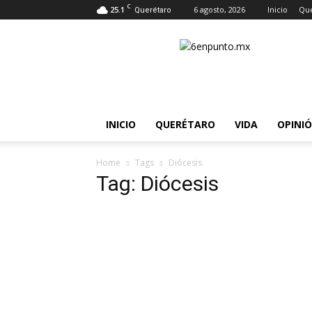
C
25.1
6 agosto, 2026
Inicio
Que
Querétaro
6
en
punto
INICIO
QUERÉTARO
VIDA
OPINI
Home
Tags
Diócesis
Tag: Diócesis