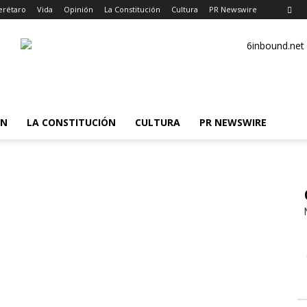
rétaro
Vida
Opinión
La Constitución
Cultura
PR Newswire
ÓN
LA CONSTITUCIÓN
CULTURA
PR NEWSWIRE