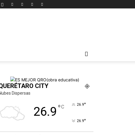
QUERÉTARO CITY
Nubes Dispersas
°
26.9
°
C
26.9
°
26.9