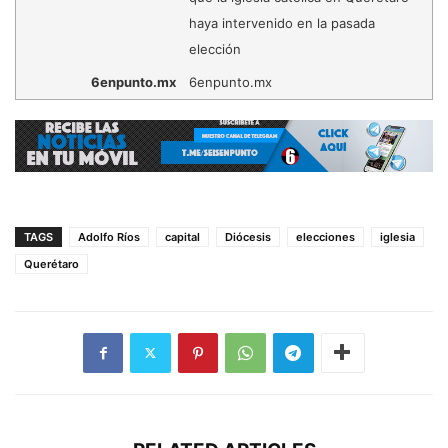
haya intervenido en la pasada
elección
6enpunto.mx
6enpunto.mx
TAGS
Adolfo Ríos
capital
Diócesis
elecciones
iglesia
Querétaro