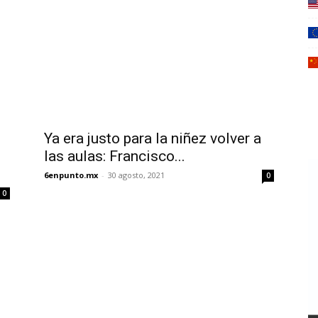
Ya era justo para la niñez volver a
las aulas: Francisco...
6enpunto.mx
-
30 agosto, 2021
0
0