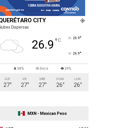
QUERÉTARO CITY
Nubes Dispersas
°
26.9
°
C
26.9
°
26.9
38%
5m/s
39%
JUE
VIE
SÁB
DOM
LUN
27
°
27
°
27
°
26
°
26
°
MXN - Mexican Peso