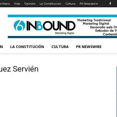
rétaro
Vida
Opinión
La Constitución
Cultura
PR Newswire
ÓN
LA CONSTITUCIÓN
CULTURA
PR NEWSWIRE
uez Servién