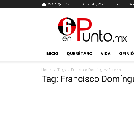
C
25.1
6 agosto, 2026
Inicio
Que
Querétaro
6
en
punto
INICIO
QUERÉTARO
VIDA
OPINI
Home
Tags
Francisco Domínguez Servién
Tag: Francisco Domíng