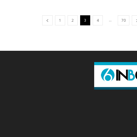
...
1
2
3
4
70