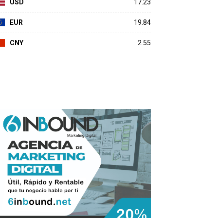
USD
17.23
EUR
19.84
CNY
2.55