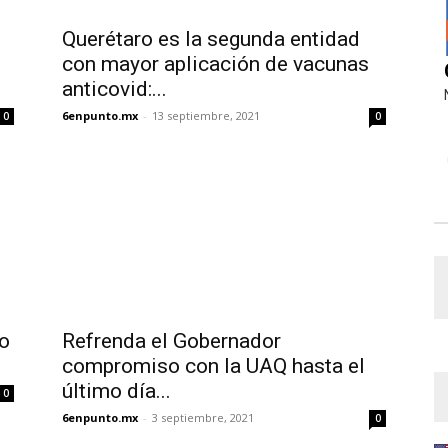
Querétaro es la segunda entidad
con mayor aplicación de vacunas
anticovid:...
6enpunto.mx
-
13 septiembre, 2021
0
0
ro
Refrenda el Gobernador
compromiso con la UAQ hasta el
último día...
0
6enpunto.mx
-
3 septiembre, 2021
0