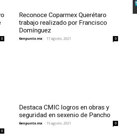
vo
Reconoce Coparmex Querétaro
e
trabajo realizado por Francisco
Domínguez
6enpunto.mx
-
17 agosto, 2021
0
0
Destaca CMIC logros en obras y
seguridad en sexenio de Pancho
6enpunto.mx
-
15 agosto, 2021
0
0