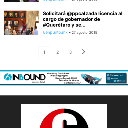
Solicitará @ppcalzada licencia al
cargo de gobernador de
#Querétaro y se...
6enpunto.mx
-
27 agosto, 2015
1
2
3