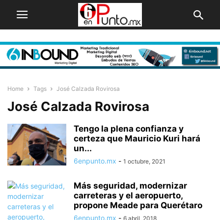
Home
Tags
José Calzada Rovirosa
José Calzada Rovirosa
Tengo la plena confianza y
certeza que Mauricio Kuri hará
un...
6enpunto.mx
-
1 octubre, 2021
Más seguridad, modernizar
carreteras y el aeropuerto,
propone Meade para Querétaro
6enpunto.mx
-
6 abril, 2018