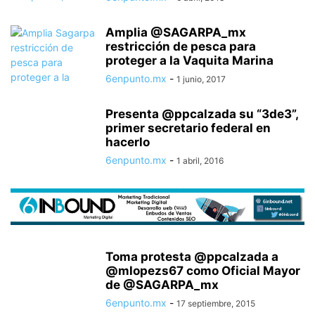
Amplia @SAGARPA_mx
restricción de pesca para
proteger a la Vaquita Marina
6enpunto.mx
-
1 junio, 2017
Presenta @ppcalzada su “3de3”,
primer secretario federal en
hacerlo
6enpunto.mx
-
1 abril, 2016
Toma protesta @ppcalzada a
@mlopezs67 como Oficial Mayor
de @SAGARPA_mx
6enpunto.mx
-
17 septiembre, 2015