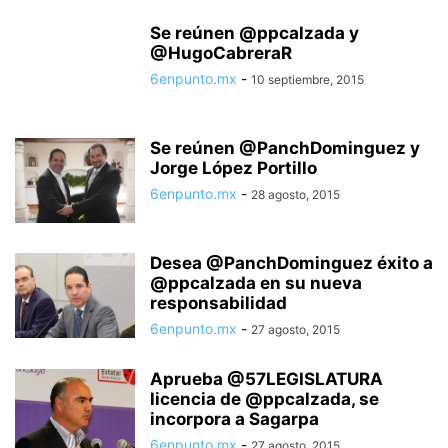
Se reúnen @ppcalzada y
@HugoCabreraR
6enpunto.mx
-
10 septiembre, 2015
Se reúnen @PanchDominguez y
Jorge López Portillo
6enpunto.mx
-
28 agosto, 2015
Desea @PanchDominguez éxito a
@ppcalzada en su nueva
responsabilidad
6enpunto.mx
-
27 agosto, 2015
Aprueba @57LEGISLATURA
licencia de @ppcalzada, se
incorpora a Sagarpa
6enpunto.mx
-
27 agosto, 2015