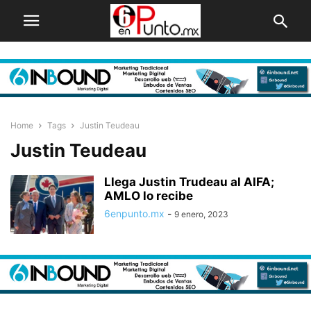
Home
Tags
Justin Teudeau
Justin Teudeau
Llega Justin Trudeau al AIFA;
AMLO lo recibe
6enpunto.mx
-
9 enero, 2023