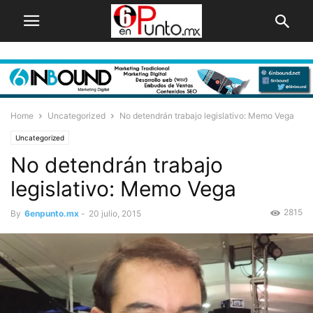
Home
Uncategorized
No detendrán trabajo legislativo: Memo Vega
Uncategorized
No detendrán trabajo
legislativo: Memo Vega
2815
By
6enpunto.mx
-
20 julio, 2015