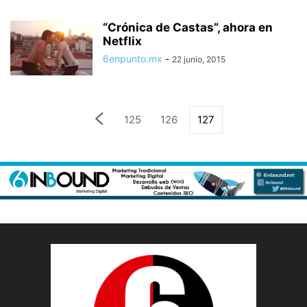
“Crónica de Castas”, ahora en
Netflix
6enpunto.mx
-
22 junio, 2015
125
126
127