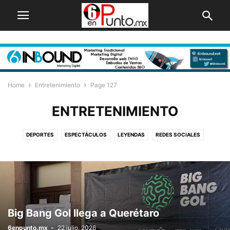
Home
Entretenimiento
Page 127
ENTRETENIMIENTO
DEPORTES
ESPECTÁCULOS
LEYENDAS
REDES SOCIALES
TECNOLOGÍA
Big Bang Gol llega a Querétaro
6enpunto.mx
-
22 julio, 2026