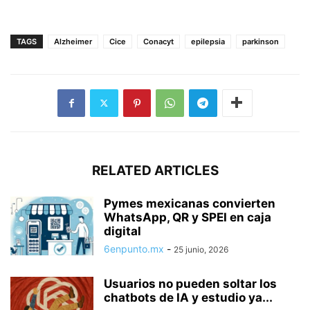
TAGS
Alzheimer
Cice
Conacyt
epilepsia
parkinson
RELATED ARTICLES
Pymes mexicanas convierten
WhatsApp, QR y SPEI en caja
digital
6enpunto.mx
-
25 junio, 2026
Usuarios no pueden soltar los
chatbots de IA y estudio ya...