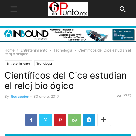
Home
Entretenimiento
Tecnología
Científicos del Cice estudian el
reloj biológico
Entretenimiento
Tecnología
Científicos del Cice estudian
el reloj biológico
2757
By
Redacción
-
30 enero, 2017