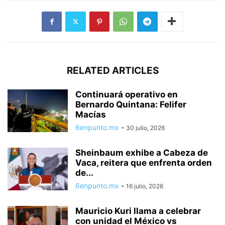
RELATED ARTICLES
Continuará operativo en
Bernardo Quintana: Felifer
Macías
6enpunto.mx
-
30 julio, 2026
Sheinbaum exhibe a Cabeza de
Vaca, reitera que enfrenta orden
de...
6enpunto.mx
-
16 julio, 2026
Mauricio Kuri llama a celebrar
con unidad el México vs