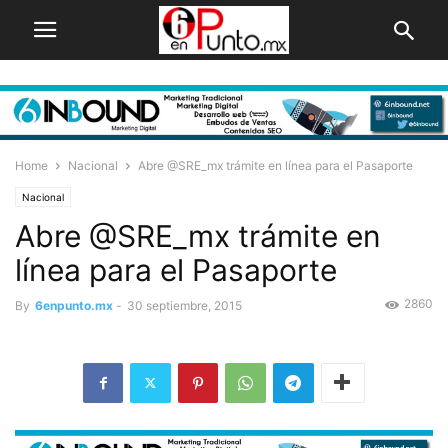
Home
Nacional
Abre @SRE_mx trámite en línea para el Pasaporte
Nacional
Abre @SRE_mx trámite en
línea para el Pasaporte
2860
By
6enpunto.mx
-
30 septiembre, 2015