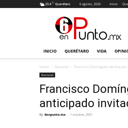
C
23.4
6 agosto, 2026
Inicio
Que
Querétaro
6
en
punto
INICIO
QUERÉTARO
VIDA
OPINI
Home
Nacional
Francisco Domínguez declina por 
Nacional
Francisco Domín
anticipado invit
By
6enpunto.mx
-
1 octubre, 2021