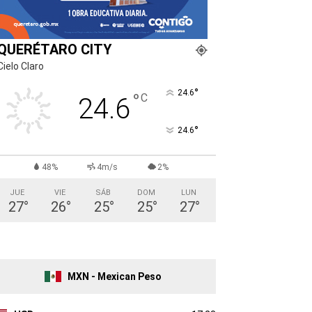
QUERÉTARO CITY
Cielo Claro
°
24.6
°
C
24.6
°
24.6
48%
4m/s
2%
JUE
VIE
SÁB
DOM
LUN
27
°
26
°
25
°
25
°
27
°
MXN - Mexican Peso