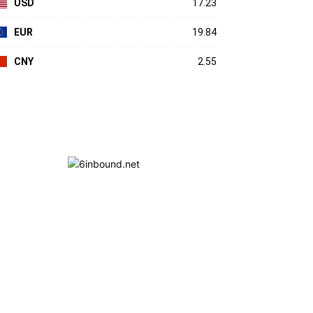
USD
17.23
EUR
19.84
CNY
2.55