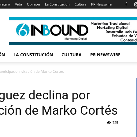
rétaro
Vida
Opinión
La Constitución
Cultura
PR Newswire
ÓN
LA CONSTITUCIÓN
CULTURA
PR NEWSWIRE
anticipado invitación de Marko Cortés
guez declina por
ación de Marko Cortés
725