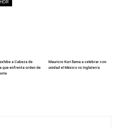
THOR
exhibe a Cabeza de
Mauricio Kuri llama a celebrar con
ra que enfrenta orden de
unidad el México vs Inglaterra
ente