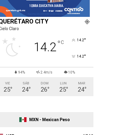
QUERÉTARO CITY
Cielo Claro
°
14.2
°
C
14.2
°
14.2
94%
2.4m/s
10%
VIE
SÁB
DOM
LUN
MAR
25
°
24
°
26
°
25
°
24
°
MXN - Mexican Peso