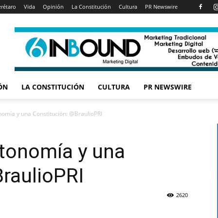
rétaro
Vida
Opinión
La Constitución
Cultura
PR Newswire
ÓN
LA CONSTITUCIÓN
CULTURA
PR NEWSWIRE
omía y una Constitución: @BraulioPRI
utonomía y una
raulioPRI
2620