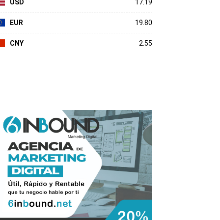
USD
17.19
EUR
19.80
CNY
2.55