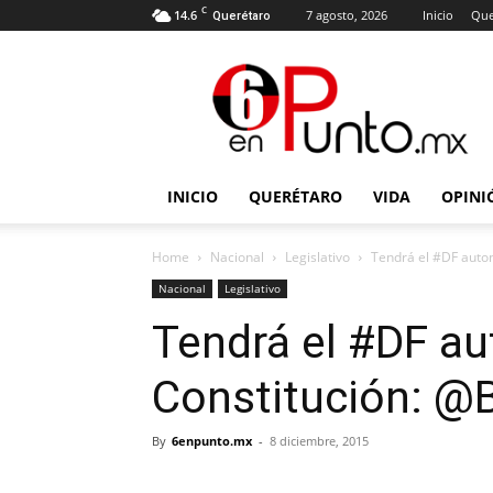
C
14.6
7 agosto, 2026
Inicio
Que
Querétaro
6
en
punto
INICIO
QUERÉTARO
VIDA
OPINI
Home
Nacional
Legislativo
Tendrá el #DF auton
Nacional
Legislativo
Tendrá el #DF a
Constitución: @B
By
6enpunto.mx
-
8 diciembre, 2015