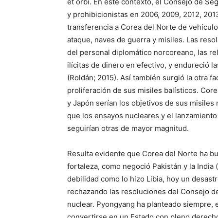
et orbi. En este contexto, el Consejo de S
y prohibicionistas en 2006, 2009, 2012, 2013
transferencia a Corea del Norte de vehículos 
ataque, naves de guerra y misiles. Las resol
del personal diplomático norcoreano, las re
ilícitas de dinero en efectivo, y endureció 
(Roldán; 2015). Así también surgió la otra fa
proliferación de sus misiles balísticos. Co
y Japón serían los objetivos de sus misiles
que los ensayos nucleares y el lanzamiento
seguirían otras de mayor magnitud.
Resulta evidente que Corea del Norte ha b
fortaleza, como negoció Pakistán y la India
debilidad como lo hizo Libia, hoy un desast
rechazando las resoluciones del Consejo d
nuclear. Pyongyang ha planteado siempre, e
convertirse en un Estado con pleno derecho