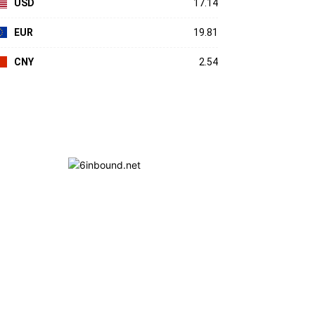
USD
17.14
EUR
19.81
CNY
2.54