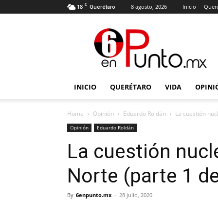
C
18
8 agosto, 2026
Inicio
Quer
Querétaro
6
en
punto
INICIO
QUERÉTARO
VIDA
OPINI
Home
Opinión
Eduardo Roldán
La cuestión nuc
Opinión
Eduardo Roldán
La cuestión nucl
Norte (parte 1 de
By
6enpunto.mx
-
28 julio, 2020