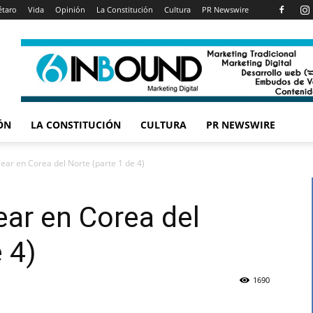
étaro
Vida
Opinión
La Constitución
Cultura
PR Newswire
ÓN
LA CONSTITUCIÓN
CULTURA
PR NEWSWIRE
lear en Corea del Norte (parte 1 de 4)
ear en Corea del
 4)
1690