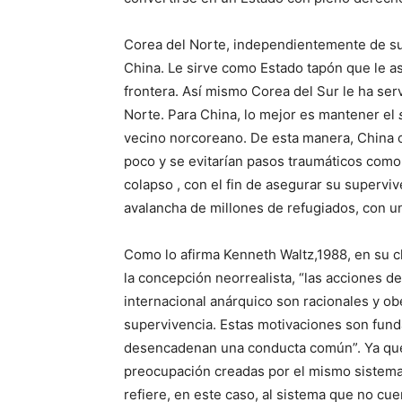
Corea del Norte, independientemente de su 
China. Le sirve como Estado tapón que le a
frontera. Así mismo Corea del Sur le ha se
Norte. Para China, lo mejor es mantener el
vecino norcoreano. De esta manera, China 
poco y se evitarían pasos traumáticos como 
colapso , con el fin de asegurar su superv
avalancha de millones de refugiados, con u
Como lo afirma Kenneth Waltz,1988, en su clá
la concepción neorrealista, “las acciones d
internacional anárquico son racionales y o
supervivencia. Estas motivaciones son fun
desencadenan una conducta común”. Ya que 
preocupación creadas por el mismo sistema 
refiere, en este caso, al sistema que no cu