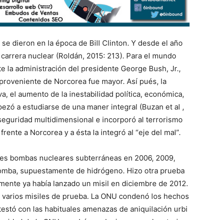
se dieron en la época de Bill Clinton. Y desde el año
 carrera nuclear (Roldán, 2015: 213). Para el mundo
te la administración del presidente George Bush, Jr.,
proveniente de Norcorea fue mayor. Así pués, la
a, el aumento de la inestabilidad política, económica,
ezó a estudiarse de una maner integral (Buzan et al ,
seguridad multidimensional e incorporó al terrorismo
rente a Norcorea y a ésta la integró al “eje del mal”.
tres bombas nucleares subterráneas en 2006, 2009,
bomba, supuestamente de hidrógeno. Hizo otra prueba
rmente ya había lanzado un misil en diciembre de 2012.
ó varios misiles de prueba. La ONU condenó los hechos
testó con las habituales amenazas de aniquilación urbi