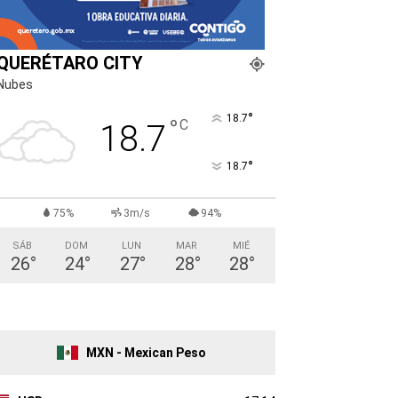
QUERÉTARO CITY
Nubes
°
18.7
°
C
18.7
°
18.7
75%
3m/s
94%
SÁB
DOM
LUN
MAR
MIÉ
26
°
24
°
27
°
28
°
28
°
MXN - Mexican Peso