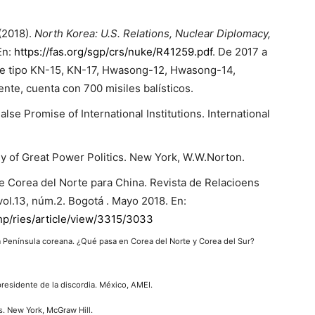
2018).
North Korea: U.S. Relations, Nuclear Diplomacy,
En:
https://fas.org/sgp/crs/nuke/R41259.pdf
. De 2017 a
 de tipo KN-15, KN-17, Hwasong-12, Hwasong-14,
te, cuenta con 700 misiles balísticos.
e Promise of International Institutions. International
of Great Power Politics. New York, W.W.Norton.
de Corea del Norte para China. Revista de Relacioens
vol.13, núm.2. Bogotá . Mayo 2018. En:
php/ries/article/view/3315/3033
 Península coreana. ¿Qué pasa en Corea del Norte y Corea del Sur?
residente de la discordia. México, AMEI.
s. New York, McGraw Hill.