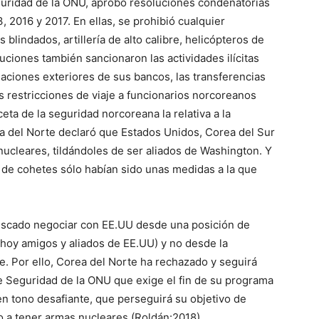
eguridad de la ONU, aprobó resoluciones condenatorias
, 2016 y 2017. En ellas, se prohibió cualquier
blindados, artillería de alto calibre, helicópteros de
uciones también sancionaron las actividades ilícitas
laciones exteriores de sus bancos, las transferencias
las restricciones de viaje a funcionarios norcoreanos
ceta de la seguridad norcoreana la relativa a la
rea del Norte declaró que Estados Unidos, Corea del Sur
 nucleares, tildándoles de ser aliados de Washington. Y
 de cohetes sólo habían sido unas medidas a la que
uscado negociar con EE.UU desde una posición de
 (hoy amigos y aliados de EE.UU) y no desde la
re. Por ello, Corea del Norte ha rechazado y seguirá
e Seguridad de la ONU que exige el fin de su programa
n tono desafiante, que perseguirá su objetivo de
 a tener armas nucleares (Roldán:2018).