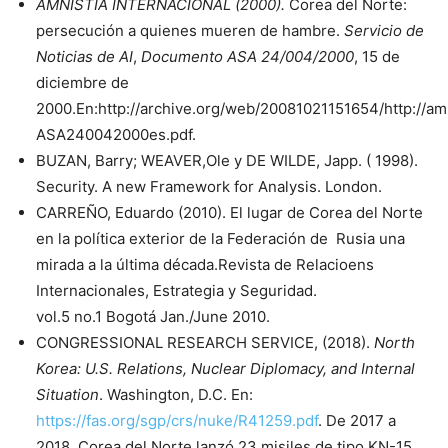
AMNISTÍA INTERNACIONAL (2000).
Corea del Norte:
persecución a quienes mueren de hambre.
Servicio de
Noticias de AI
,
Documento ASA 24/004/2000
, 15 de
diciembre de
2000.En:http://archive.org/web/20081021151654/http://a
ASA240042000es.pdf.
BUZAN, Barry; WEAVER,Ole y DE WILDE, Japp. ( 1998).
Security. A new Framework for Analysis. London.
CARREÑO, Eduardo (2010). El lugar de Corea del Norte
en la política exterior de la Federación de Rusia una
mirada a la última década.Revista de Relacioens
Internacionales, Estrategia y Seguridad.
vol.5 no.1 Bogotá Jan./June 2010.
CONGRESSIONAL RESEARCH SERVICE, (2018).
North
Korea: U.S. Relations, Nuclear Diplomacy, and Internal
Situation
. Washington, D.C. En:
https://fas.org/sgp/crs/nuke/R41259.pdf
. De 2017 a
2018, Corea del Norte lanzó 23 misiles de tipo KN-15,