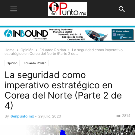
Home
Opinión
Eduardo Roldán
La seguridad como imperativo
estratégico en Corea del Norte (Parte 2 de...
Opinión
Eduardo Roldán
La seguridad como
imperativo estratégico en
Corea del Norte (Parte 2 de
4)
2814
By
6enpunto.mx
-
29 julio, 2020