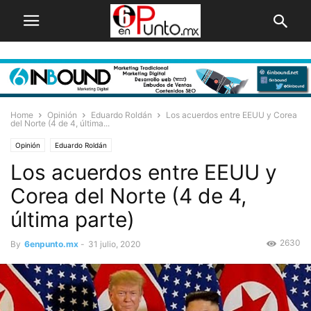
Home
Opinión
Eduardo Roldán
Los acuerdos entre EEUU y Corea
del Norte (4 de 4, última...
Opinión
Eduardo Roldán
Los acuerdos entre EEUU y
Corea del Norte (4 de 4,
última parte)
2630
By
6enpunto.mx
-
31 julio, 2020