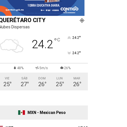
QUERÉTARO CITY
Nubes Dispersas
°
24.2
°
C
24.2
°
24.2
48%
5m/s
26%
VIE
SÁB
DOM
LUN
MAR
25
°
27
°
26
°
25
°
26
°
MXN - Mexican Peso