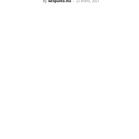
By
6enpunto.mx
-
22 enero, 2021