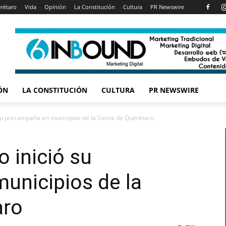
rétaro
Vida
Opinión
La Constitución
Cultura
PR Newswire
ÓN
LA CONSTITUCIÓN
CULTURA
PR NEWSWIRE
 su precampaña en municipios de la Sierra de Querétaro
 inició su
unicipios de la
aro