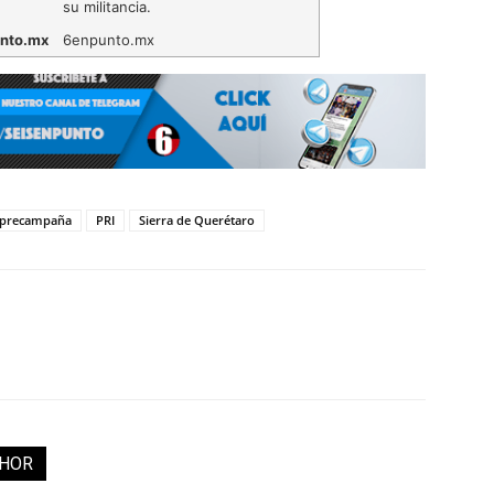
su militancia.
nto.mx
6enpunto.mx
precampaña
PRI
Sierra de Querétaro
THOR