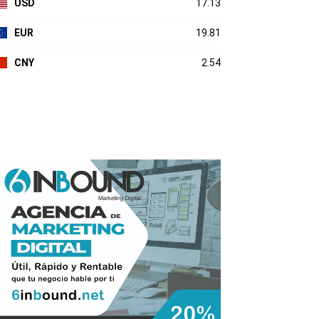
USD
17.13
EUR
19.81
CNY
2.54