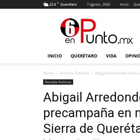
C
22.6
7 agosto, 2026
Inicio
Que
Querétaro
6
en
punto
INICIO
QUERÉTARO
VIDA
OPINI
Home
Partidos Políticos
Abigail Arredondo inició
Partidos Políticos
Abigail Arredondo
precampaña en m
Sierra de Querét