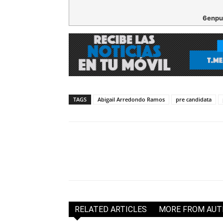
6enpu
TAGS
Abigail Arredondo Ramos
pre candidata
RELATED ARTICLES
MORE FROM AU