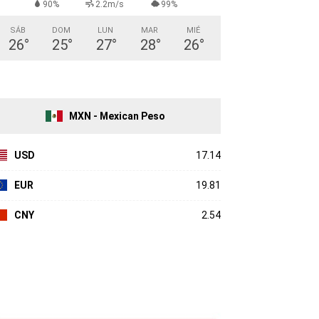
90%
2.2m/s
99%
SÁB
DOM
LUN
MAR
MIÉ
26
°
25
°
27
°
28
°
26
°
MXN - Mexican Peso
USD
17.14
EUR
19.81
CNY
2.54