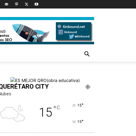
QUERÉTARO CITY
Nubes
°
15
°
C
15
°
15