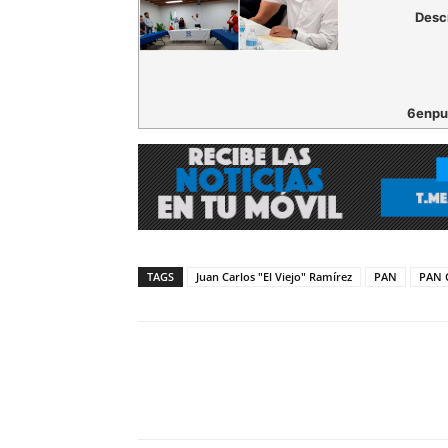
Desc
6enpu
TAGS
Juan Carlos "El Viejo" Ramírez
PAN
PAN 