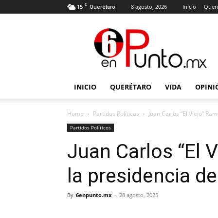
C
15
8 agosto, 2026
Inicio
Quer
Querétaro
6
en
punto
INICIO
QUERÉTARO
VIDA
OPINI
Home
Partidos Políticos
Juan Carlos “El Viejo” Ra
Partidos Políticos
Juan Carlos “El 
la presidencia d
By
6enpunto.mx
-
28 agosto, 2025