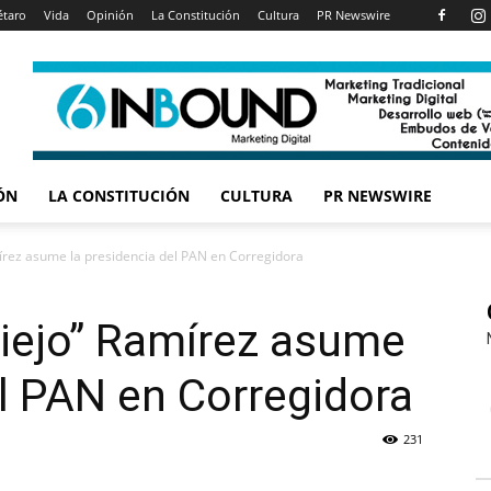
étaro
Vida
Opinión
La Constitución
Cultura
PR Newswire
ÓN
LA CONSTITUCIÓN
CULTURA
PR NEWSWIRE
mírez asume la presidencia del PAN en Corregidora
Viejo” Ramírez asume
el PAN en Corregidora
231