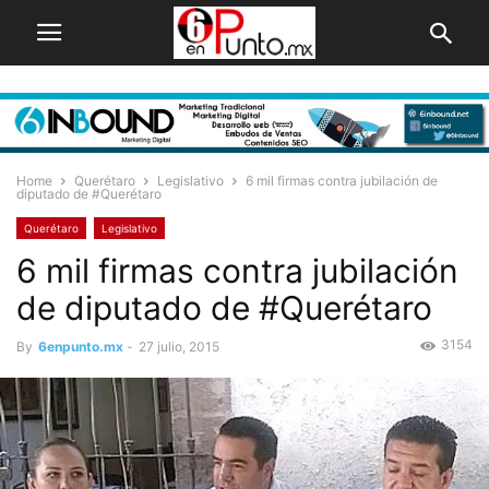
Home
Querétaro
Legislativo
6 mil firmas contra jubilación de
diputado de #Querétaro
Querétaro
Legislativo
6 mil firmas contra jubilación
de diputado de #Querétaro
3154
By
6enpunto.mx
-
27 julio, 2015